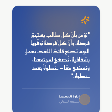
"نؤمن بأنّ كل طالب يستحق
فرصة، وأنّ كلّ فرصة نوفّرها
اليوم تصنع قائدًا للغد. نعمل
بشفافية، نُصغي لمجتمعنا،
ونمضي معًا — خطوةً بعد
خطوة."
إدارة الجمعية
جمعية المعالي