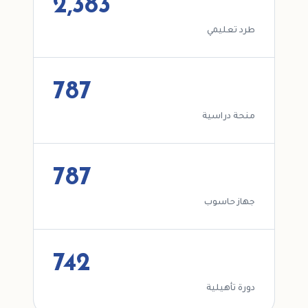
2,383
طرد تعليمي
787
منحة دراسية
787
جهاز حاسوب
742
دورة تأهيلية