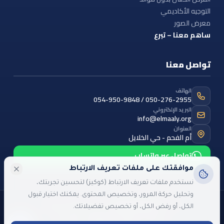
التوجيه الأكاديمي
معرض الصور
ساهم معنا – تبرع
تواصل معنا
الهاتف
054-950-9848 / 050-276-2955
البريد الإلكتروني
info@elmaaly.org
العنوان
أم الفحم - حي الخلايل
تواصل عبر واتساب
موافقتك على ملفات تعريف الارتباط
نستخدم ملفات تعريف الارتباط (كوكيز) لتحسين تجربتك،
وتحليل حركة المرور، وتخصيص المحتوى. يمكنك اختيار قبول
©
2026
جمعية المعالي
— جميع الحقوق محفوظة
الكل، أو رفض الكل، أو تخصيص تفضيلاتك.
اللغة:
العربية
English
עברית