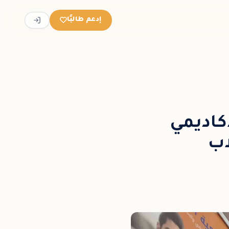
إدعم طالبًا
كاديمي
اب