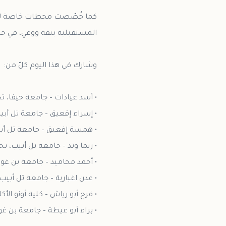
كما خُصّصت محطات خاصة للأها