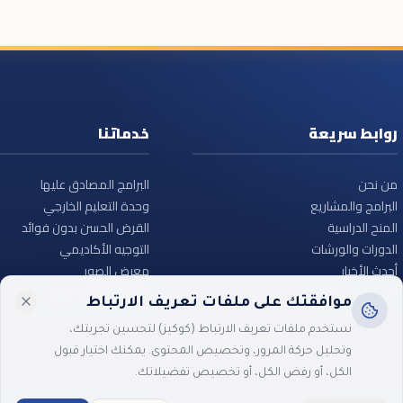
روابط سريعة
خدماتنا
من نحن
البرامج المصادق عليها
البرامج والمشاريع
وحدة التعليم الخارجي
المنح الدراسية
القرض الحسن بدون فوائد
الدورات والورشات
التوجيه الأكاديمي
أحدث الأخبار
معرض الصور
الأسئلة الشائعة
ساهم معنا – تبرع
موافقتك على ملفات تعريف الارتباط
نستخدم ملفات تعريف الارتباط (كوكيز) لتحسين تجربتك،
وتحليل حركة المرور، وتخصيص المحتوى. يمكنك اختيار قبول
الكل، أو رفض الكل، أو تخصيص تفضيلاتك.