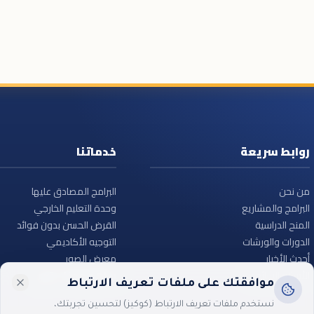
روابط سريعة
خدماتنا
من نحن
البرامج المصادق عليها
البرامج والمشاريع
وحدة التعليم الخارجي
المنح الدراسية
القرض الحسن بدون فوائد
الدورات والورشات
التوجيه الأكاديمي
أحدث الأخبار
معرض الصور
الأسئلة الشائعة
ساهم معنا – تبرع
موافقتك على ملفات تعريف الارتباط
نستخدم ملفات تعريف الارتباط (كوكيز) لتحسين تجربتك،