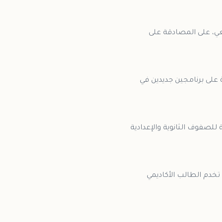
عي، على المصادقة على
 على برنامجين جديدين في
"، ورقمها 9154، وبرنامج اللغة الانجليزية للصفوف الثانوية والإعدادية
تخدم الطالب الأكاديمي