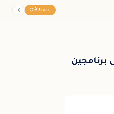
إدعم طالبًا
 برنامجين