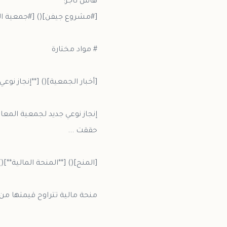
منحة مالية تتراوح قيمتها من 2000-5000 شيكل مقابل مساهمة الطالب بتجنيد .