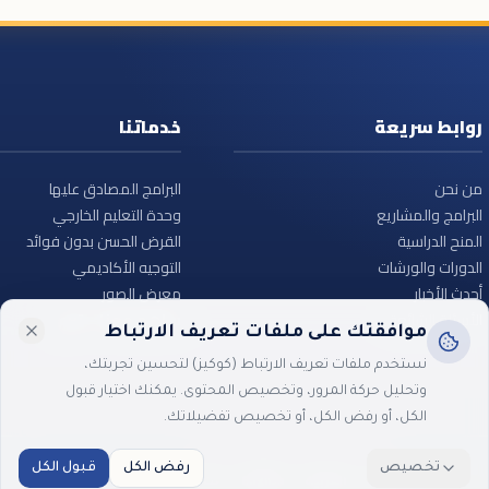
روابط سريعة
خدماتنا
من نحن
البرامج المصادق عليها
البرامج والمشاريع
وحدة التعليم الخارجي
المنح الدراسية
القرض الحسن بدون فوائد
الدورات والورشات
التوجيه الأكاديمي
أحدث الأخبار
معرض الصور
الأسئلة الشائعة
ساهم معنا – تبرع
موافقتك على ملفات تعريف الارتباط
نستخدم ملفات تعريف الارتباط (كوكيز) لتحسين تجربتك،
وتحليل حركة المرور، وتخصيص المحتوى. يمكنك اختيار قبول
الكل، أو رفض الكل، أو تخصيص تفضيلاتك.
تخصيص
رفض الكل
قبول الكل
اللغة:
العربية
English
עברית