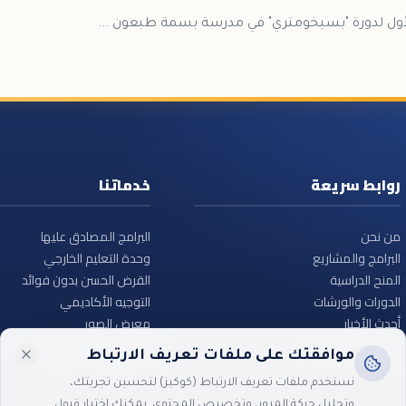
لأول لدورة "بسيخومتري" في مدرسة بسمة طبعون ...
روابط سريعة
خدماتنا
من نحن
البرامج المصادق عليها
البرامج والمشاريع
وحدة التعليم الخارجي
المنح الدراسية
القرض الحسن بدون فوائد
الدورات والورشات
التوجيه الأكاديمي
أحدث الأخبار
معرض الصور
الأسئلة الشائعة
ساهم معنا – تبرع
موافقتك على ملفات تعريف الارتباط
نستخدم ملفات تعريف الارتباط (كوكيز) لتحسين تجربتك،
وتحليل حركة المرور، وتخصيص المحتوى. يمكنك اختيار قبول