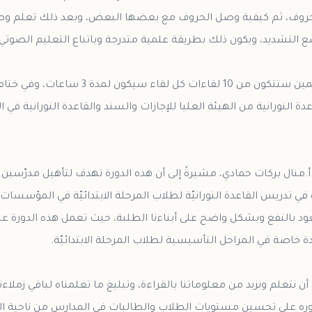
الحروف، ثم كيفية وصل الحروف مع بعضها البعض، وبعد ذلك تعلم وص
وأشار إلى أن دورة تأهيل المعلمين ستتكون من 
 النورانية من الهيئة العليا للإجازات والسند والقاعدة النورانية في ال
 أ.منال بركات حمادي، مشيرةً إلى أن هذه الدورة تهدف لتأهيل مدرّسين 
في تدريس القاعدة النورانيّة لطلاب المرحلة الابتدائيّة في المؤسسات 
يعود بالنفع وبشكل واضح على أبناءنا الطلبة، حيث تعمل هذه الدور
ا أن نتعلم ونزيد من معلوماتنا بالقراءة، وتبليغ ما تعلمناه لباقي زملا
 على تحسين مستويات الطلاب والطالبات في المدارس من ناحية القراء