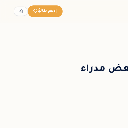
إدعم طالبًا
عض مدراء