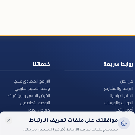
روابط سريعة
خدماتنا
من نحن
البرامج المصادق عليها
البرامج والمشاريع
وحدة التعليم الخارجي
المنح الدراسية
القرض الحسن بدون فوائد
الدورات والورشات
التوجيه الأكاديمي
أحدث الأخبار
معرض الصور
الأسئلة الشائعة
ساهم معنا – تبرع
موافقتك على ملفات تعريف الارتباط
نستخدم ملفات تعريف الارتباط (كوكيز) لتحسين تجربتك،