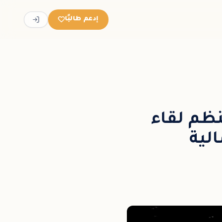
إدعم طالبًا
نظم لقاء
لية