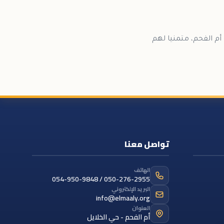
حفل توزيع المنحة، والذي سيكون في يوم السبت 4.06 في مدينة أم الفحم، متمنيا لهم
تواصل معنا
الهاتف
054-950-9848 / 050-276-2955
البريد الإلكتروني
info@elmaaly.org
العنوان
أم الفحم - حي الخلايل