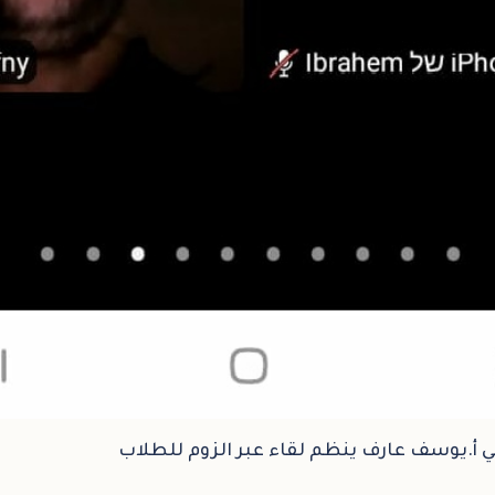
ي أ.يوسف عارف ينظم لقاء عبر الزوم للطلاب